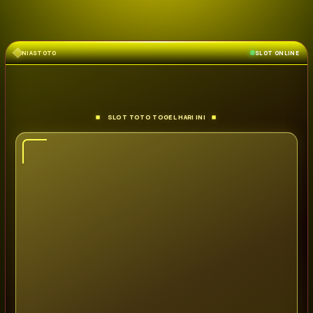
NIASTOTO
SLOT ONLINE
SLOT TOTO TOGEL HARI INI