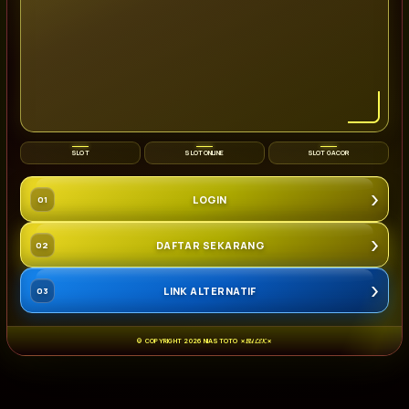
SLOT
SLOT ONLINE
SLOT GACOR
›
LOGIN
01
›
DAFTAR SEKARANG
02
›
LINK ALTERNATIF
03
© COPYRIGHT 2026 NIASTOTO ✗𝓑𝓤𝓛𝓔𝓚✗