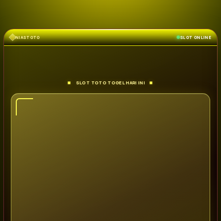
NIASTOTO
SLOT ONLINE
SLOT TOTO TOGEL HARI INI