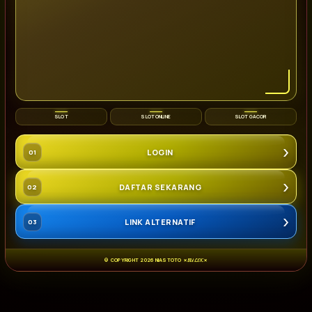
SLOT
SLOT ONLINE
SLOT GACOR
›
LOGIN
01
›
DAFTAR SEKARANG
02
›
LINK ALTERNATIF
03
© COPYRIGHT 2026 NIASTOTO ✗𝓑𝓤𝓛𝓔𝓚✗