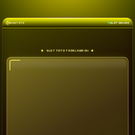
NIASTOTO
SLOT ONLINE
SLOT TOTO TOGEL HARI INI